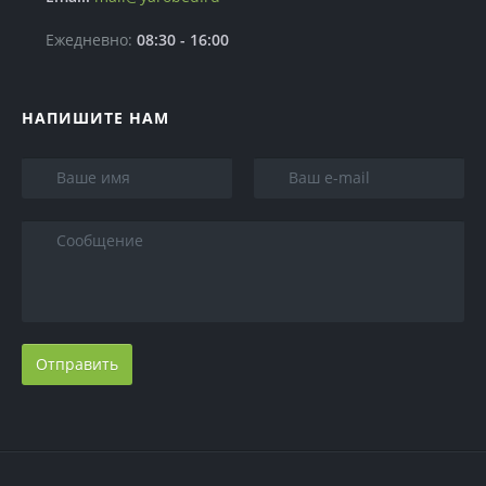
Организация выездного банкета
Ежедневно:
08:30 - 16:00
Услуги по питанию туристических групп
НАПИШИТЕ НАМ
Отправить