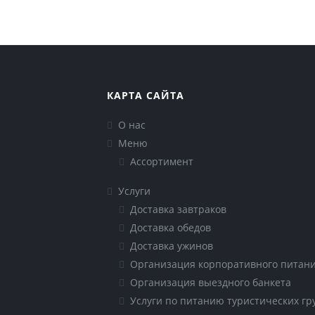
Организация выездного банкета
Услуги по питанию туристических групп
КАРТА САЙТА
О нас
Меню
Ассортимент
Услуги
Доставка завтраков
Доставка обедов
Доставка ужинов
Организация корпоративного питан
Организация выездного банкета
Услуги по питанию туристических гр