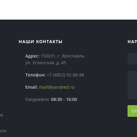
НАШИ КОНТАКТЫ
НА
Адрес:
150031, г. Ярославль,
ул. Угличская, д. 45
Телефон:
+7 (4852) 92-88-88
Email:
mail@yarobed.ru
Ежедневно:
08:30 - 16:00
От
ия
упп