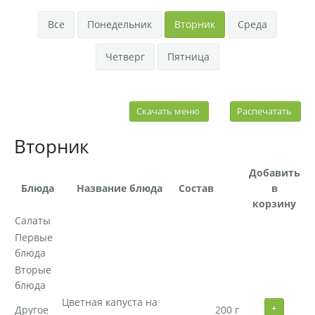
Организация выездного банкета
Все
Понедельник
Вторник
Среда
Услуги по питанию туристических групп
Четверг
Пятница
Скачать меню
Распечатать
Вторник
Добавить
Блюда
Название блюда
Состав
в
корзину
Салаты
Первые
блюда
Вторые
блюда
Цветная капуста на
+
Другое
200 г