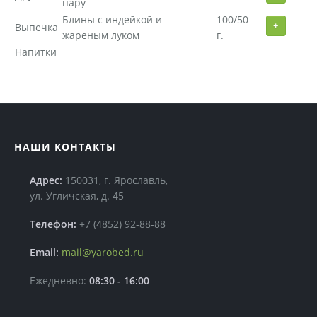
пару
Блины с индейкой и
100/50
+
Выпечка
жареным луком
г.
Напитки
НАШИ КОНТАКТЫ
Адрес:
150031, г. Ярославль,
ул. Угличская, д. 45
Телефон:
+7 (4852) 92-88-88
Email:
mail@yarobed.ru
Ежедневно:
08:30 - 16:00